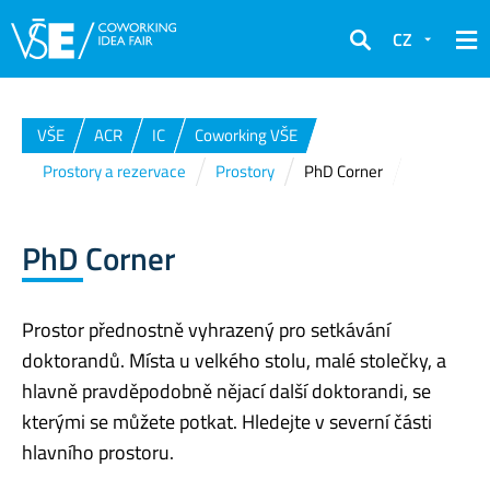
CZ
Hledat
VŠE
ACR
IC
Coworking VŠE
Prostory a rezervace
Prostory
PhD Corner
PhD Corner
Prostor přednostně vyhrazený pro setkávání
doktorandů. Místa u velkého stolu, malé stolečky, a
hlavně pravděpodobně nějací další doktorandi, se
kterými se můžete potkat. Hledejte v severní části
hlavního prostoru.